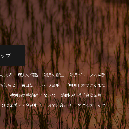
ョップ
の米処
蔵人の情熱
明月の誕生
明月プレミアム焼酎
お知らせ
蔵日誌
いその波平
「明月」ができるまで
特別限定芋焼酎 ？ないな
焼酎の神様「金松法然」
いげつ応援団・名刺申込
お問い合わせ
アクセスマップ