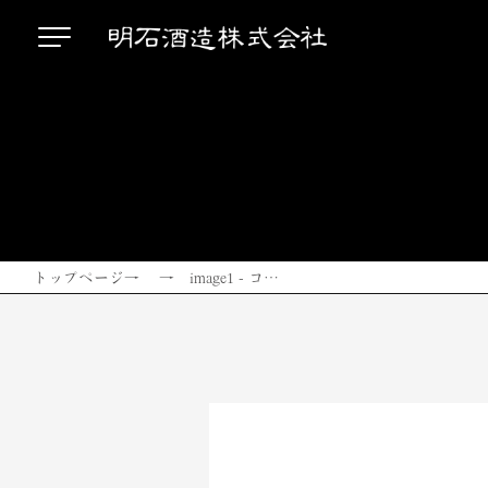
トップページ
→ → image1 - コ…