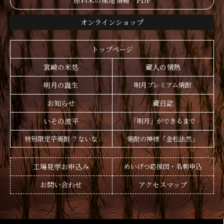
原料米の産地情報 PDF
オンラインショップ
トップページ
宮崎の米処
蔵人の情熱
明月の誕生
明月プレミアム焼酎
お知らせ
蔵日誌
いその波平
「明月」ができるまで
特別限定芋焼酎 ？ないな
焼酎の神様「金松法然」
工場見学お申込み
めいげつ応援団・名刺申込
お問い合わせ
アクセスマップ