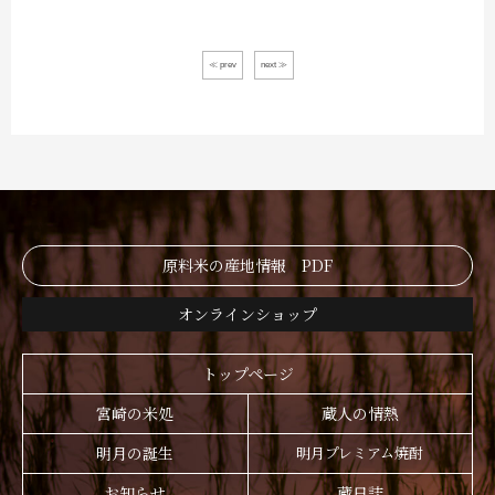
≪ prev
next ≫
原料米の産地情報 PDF
オンラインショップ
トップページ
宮崎の米処
蔵人の情熱
明月の誕生
明月プレミアム焼酎
お知らせ
蔵日誌