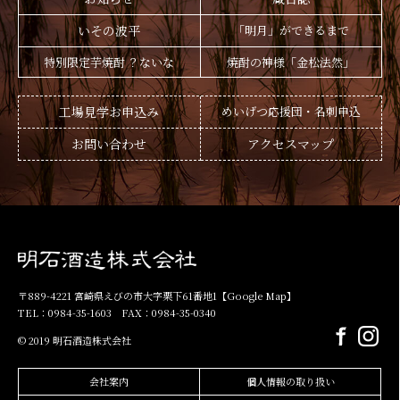
いその波平
「明月」ができるまで
特別限定芋焼酎 ？ないな
焼酎の神様「金松法然」
工場見学お申込み
めいげつ応援団・名刺申込
お問い合わせ
アクセスマップ
〒889-4221 宮崎県えびの市大字栗下61番地1
【Google Map】
TEL：0984-35-1603 FAX：0984-35-0340
© 2019 明石酒造株式会社
会社案内
個人情報の取り扱い