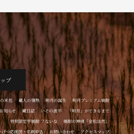
ョップ
の米処
蔵人の情熱
明月の誕生
明月プレミアム焼酎
お知らせ
蔵日誌
いその波平
「明月」ができるまで
特別限定芋焼酎 ？ないな
焼酎の神様「金松法然」
いげつ応援団・名刺申込
お問い合わせ
アクセスマップ