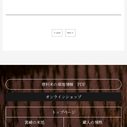
≪ prev
next ≫
原料米の産地情報 PDF
オンラインショップ
トップページ
宮崎の米処
蔵人の情熱