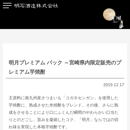
明月プレミアム パック ～宮崎県内限定販売のプ
レミアム芋焼酎
2019.12.17
主原料に南九州産さつまいも「コガネセンガン」を使用した
芋焼酎に、熟成させた米焼酎をブレンド。その後、さらに熟
成をさせることにより口にふくんだ瞬間のやわらかい口当た
りとのどごし、旨みを凝縮したコク、「明月」ならではの切
れ味を実現した本格芋焼酎です。