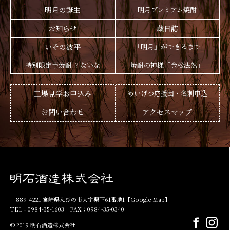
明月の誕生
明月プレミアム焼酎
お知らせ
蔵日誌
いその波平
「明月」ができるまで
特別限定芋焼酎 ？ないな
焼酎の神様「金松法然」
工場見学お申込み
めいげつ応援団・名刺申込
お問い合わせ
アクセスマップ
〒889-4221 宮崎県えびの市大字栗下61番地1
【Google Map】
TEL：0984-35-1603 FAX：0984-35-0340
© 2019 明石酒造株式会社