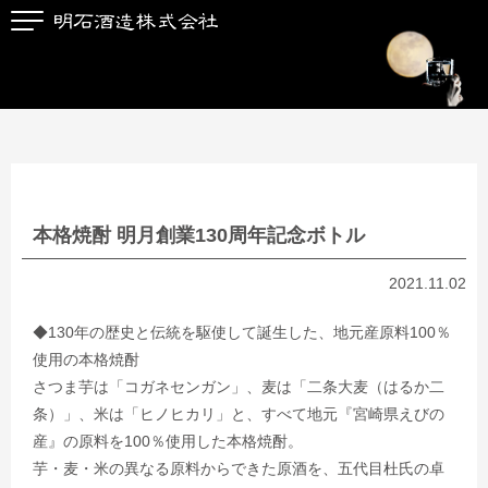
本格焼酎 明月創業130周年記念ボトル
2021.11.02
◆130年の歴史と伝統を駆使して誕生した、地元産原料100％
使用の本格焼酎
さつま芋は「コガネセンガン」、麦は「二条大麦（はるか二
条）」、米は「ヒノヒカリ」と、すべて地元『宮崎県えびの
産』の原料を100％使用した本格焼酎。
芋・麦・米の異なる原料からできた原酒を、五代目杜氏の卓