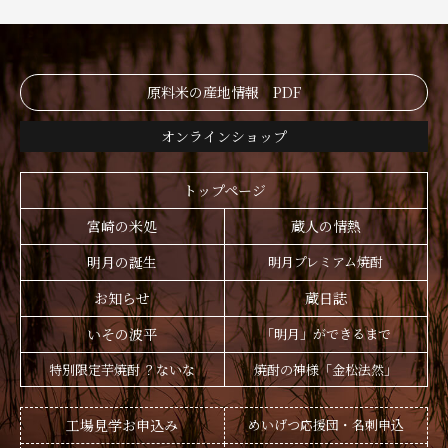
原料米の産地情報 PDF
オンラインショップ
トップページ
宮崎の米処
蔵人の情熱
明月の誕生
明月プレミアム焼酎
お知らせ
蔵日誌
いその波平
「明月」ができるまで
特別限定芋焼酎 ？ないな
焼酎の神様「金松法然」
工場見学お申込み
めいげつ応援団・名刺申込