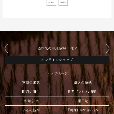
≪ prev
next ≫
原料米の産地情報 PDF
オンラインショップ
トップページ
宮崎の米処
蔵人の情熱
明月の誕生
明月プレミアム焼酎
お知らせ
蔵日誌
いその波平
「明月」ができるまで