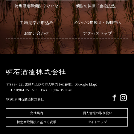
特別限定芋焼酎 ？ないな
焼酎の神様「金松法然」
工場見学お申込み
めいげつ応援団・名刺申込
お問い合わせ
アクセスマップ
〒889-4221 宮崎県えびの市大字栗下61番地1
【Google Map】
TEL：0984-35-1603 FAX：0984-35-0340
© 2019 明石酒造株式会社
会社案内
個人情報の取り扱い
特定商取引法に基づく表示
サイトマップ