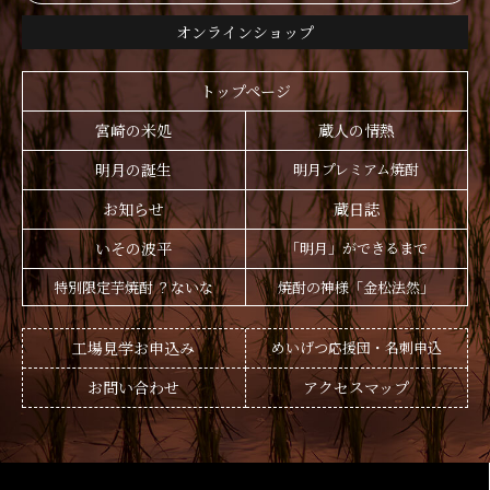
オンラインショップ
トップページ
宮崎の米処
蔵人の情熱
明月の誕生
明月プレミアム焼酎
お知らせ
蔵日誌
いその波平
「明月」ができるまで
特別限定芋焼酎 ？ないな
焼酎の神様「金松法然」
工場見学お申込み
めいげつ応援団・名刺申込
お問い合わせ
アクセスマップ