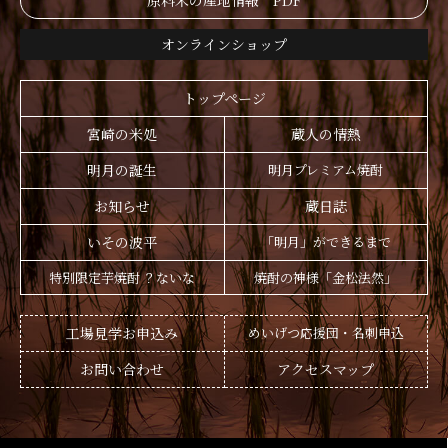
原料米の産地情報 PDF
オンラインショップ
トップページ
宮崎の米処
蔵人の情熱
明月の誕生
明月プレミアム焼酎
お知らせ
蔵日誌
いその波平
「明月」ができるまで
特別限定芋焼酎 ？ないな
焼酎の神様「金松法然」
工場見学お申込み
めいげつ応援団・名刺申込
お問い合わせ
アクセスマップ