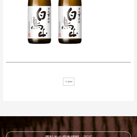
≪ prev