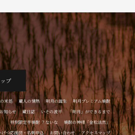
ョップ
の米処
蔵人の情熱
明月の誕生
明月プレミアム焼酎
お知らせ
蔵日誌
いその波平
「明月」ができるまで
特別限定芋焼酎 ？ないな
焼酎の神様「金松法然」
いげつ応援団・名刺申込
お問い合わせ
アクセスマップ