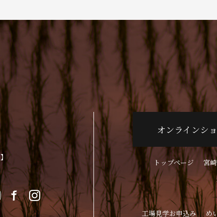
オンラインシ
p】
トップページ
宮崎
工場見学お申込み
め