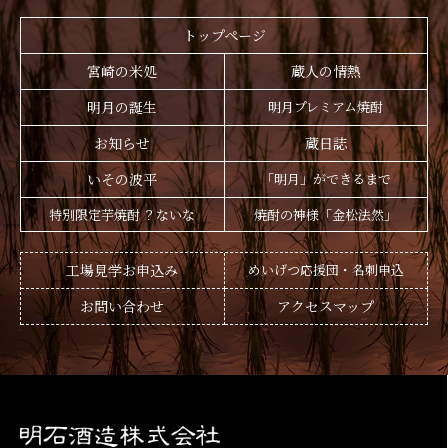
トップページ
宮崎の米処
蔵人の情熱
明月の誕生
明月プレミアム焼酎
お知らせ
蔵日誌
いその波平
「明月」ができるまで
特別限定芋焼酎 ？ないな
焼酎の神様「金松法然」
工場見学お申込み
めいげつ応援団・名刺申込
お問い合わせ
アクセスマップ