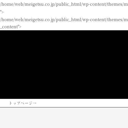
/home/web/meigetsu.co.jp/public_html/wp-content/themes/m
">
/home/web/meigetsu.co.jp/public_html/wp-content/themes/me
_content">
トップページ
→