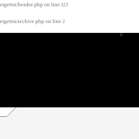
eigetsu/header.php on line
123
トップページ
宮崎の米処
igetsu/archive.php on line
2