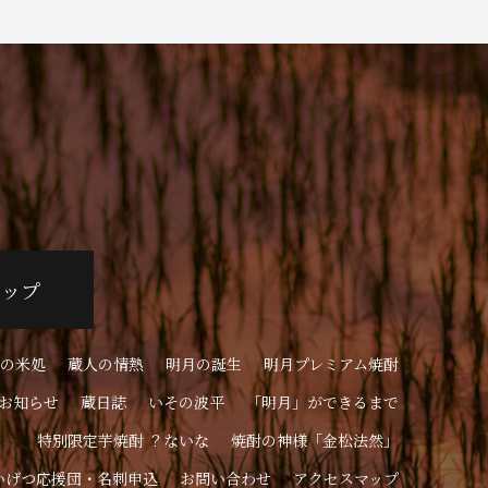
ョップ
の米処
蔵人の情熱
明月の誕生
明月プレミアム焼酎
お知らせ
蔵日誌
いその波平
「明月」ができるまで
特別限定芋焼酎 ？ないな
焼酎の神様「金松法然」
いげつ応援団・名刺申込
お問い合わせ
アクセスマップ