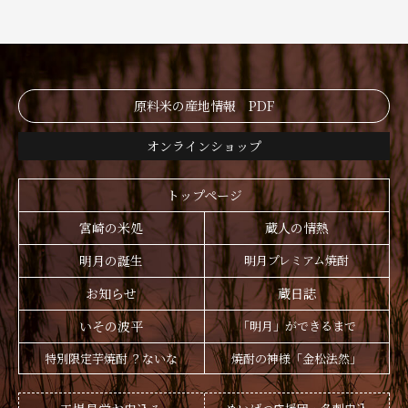
原料米の産地情報 PDF
オンラインショップ
トップページ
宮崎の米処
蔵人の情熱
明月の誕生
明月プレミアム焼酎
お知らせ
蔵日誌
いその波平
「明月」ができるまで
特別限定芋焼酎 ？ないな
焼酎の神様「金松法然」