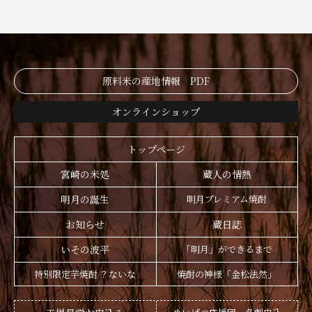
原料米の産地情報 PDF
オンラインショップ
トップページ
宮崎の米処
蔵人の情熱
明月の誕生
明月プレミアム焼酎
お知らせ
蔵日誌
いその波平
「明月」ができるまで
特別限定芋焼酎 ？ないな
焼酎の神様「金松法然」