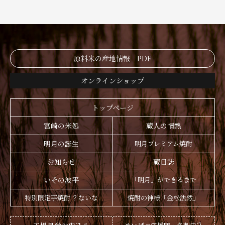
原料米の産地情報 PDF
オンラインショップ
トップページ
宮崎の米処
蔵人の情熱
明月の誕生
明月プレミアム焼酎
お知らせ
蔵日誌
いその波平
「明月」ができるまで
特別限定芋焼酎 ？ないな
焼酎の神様「金松法然」