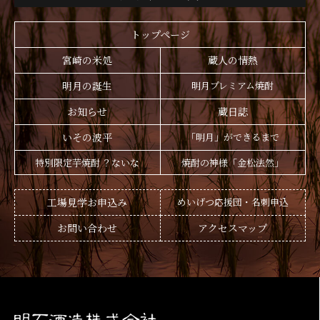
トップページ
宮崎の米処
蔵人の情熱
明月の誕生
明月プレミアム焼酎
お知らせ
蔵日誌
いその波平
「明月」ができるまで
特別限定芋焼酎 ？ないな
焼酎の神様「金松法然」
工場見学お申込み
めいげつ応援団・名刺申込
お問い合わせ
アクセスマップ