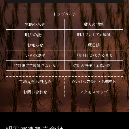
トップページ
宮崎の米処
蔵人の情熱
明月の誕生
明月プレミアム焼酎
お知らせ
蔵日誌
いその波平
「明月」ができるまで
特別限定芋焼酎 ？ないな
焼酎の神様「金松法然」
工場見学お申込み
めいげつ応援団・名刺申込
お問い合わせ
アクセスマップ