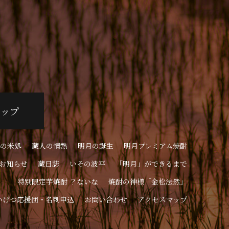
ョップ
の米処
蔵人の情熱
明月の誕生
明月プレミアム焼酎
お知らせ
蔵日誌
いその波平
「明月」ができるまで
特別限定芋焼酎 ？ないな
焼酎の神様「金松法然」
いげつ応援団・名刺申込
お問い合わせ
アクセスマップ