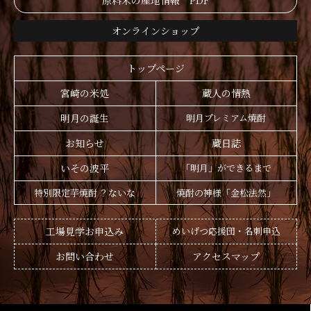
原料米の産地情報 PDF
オンラインショップ
トップページ
宮崎の米処
蔵人の情熱
明月の誕生
明月プレミアム焼酎
お知らせ
蔵日誌
いその波平
「明月」ができるまで
特別限定芋焼酎 ？ないな
焼酎の神様「金松法然」
工場見学お申込み
めいげつ応援団・名刺申込
お問い合わせ
アクセスマップ