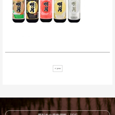
≪ prev