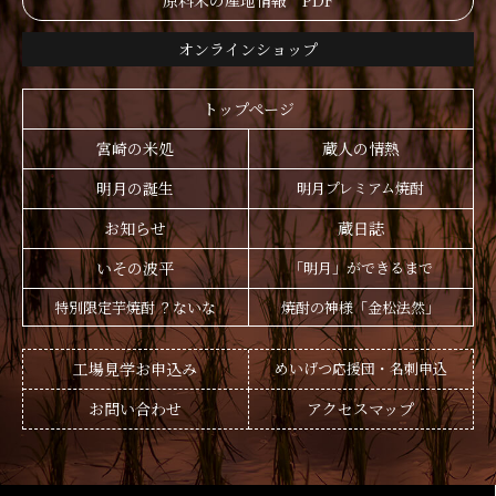
原料米の産地情報 PDF
オンラインショップ
トップページ
宮崎の米処
蔵人の情熱
明月の誕生
明月プレミアム焼酎
お知らせ
蔵日誌
いその波平
「明月」ができるまで
特別限定芋焼酎 ？ないな
焼酎の神様「金松法然」
工場見学お申込み
めいげつ応援団・名刺申込
お問い合わせ
アクセスマップ