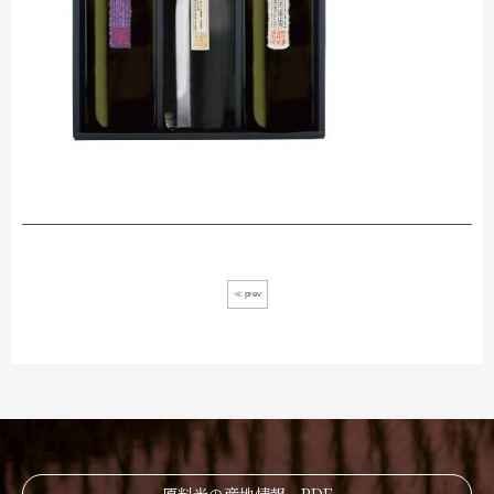
≪ prev