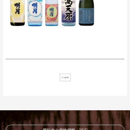
≪ prev