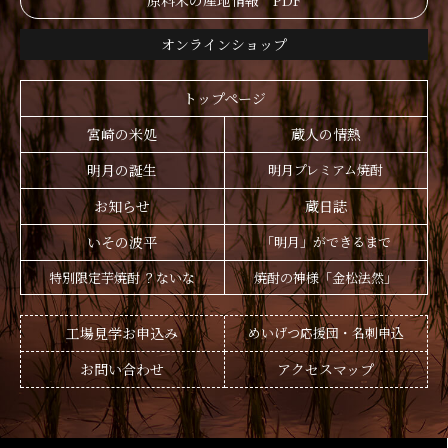
原料米の産地情報 PDF
オンラインショップ
トップページ
宮崎の米処
蔵人の情熱
明月の誕生
明月プレミアム焼酎
お知らせ
蔵日誌
いその波平
「明月」ができるまで
特別限定芋焼酎 ？ないな
焼酎の神様「金松法然」
工場見学お申込み
めいげつ応援団・名刺申込
お問い合わせ
アクセスマップ