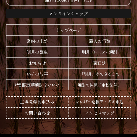
原料米の産地情報 PDF
オンラインショップ
トップページ
宮崎の米処
蔵人の情熱
明月の誕生
明月プレミアム焼酎
お知らせ
蔵日誌
いその波平
「明月」ができるまで
特別限定芋焼酎 ？ないな
焼酎の神様「金松法然」
工場見学お申込み
めいげつ応援団・名刺申込
お問い合わせ
アクセスマップ