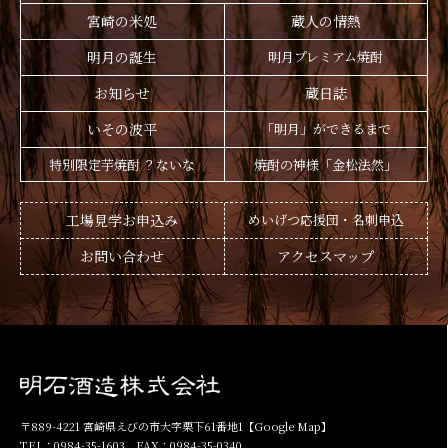
宮崎の米処
蔵人の情熱
明月の誕生
明月プレミアム焼酎
お知らせ
蔵日誌
いその波平
「明月」ができるまで
特別限定芋焼酎 ？ないな
焼酎の神様「金松法然」
工場見学お申込み
めいげつ応援団・名刺申込
お問い合わせ
アクセスマップ
〒889-4221 宮崎県えびの市大字栗下61番地1
【Google Map】
TEL：0984-35-1603 FAX：0984-35-0340