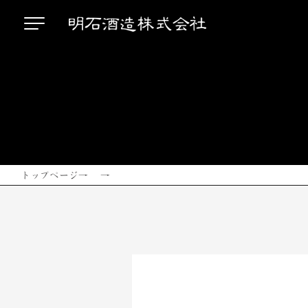
トップページ
→ →