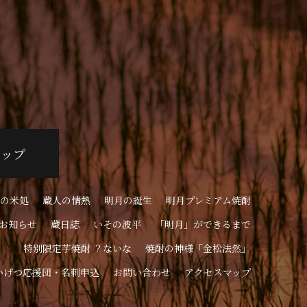
ョップ
の米処
蔵人の情熱
明月の誕生
明月プレミアム焼酎
お知らせ
蔵日誌
いその波平
「明月」ができるまで
特別限定芋焼酎 ？ないな
焼酎の神様「金松法然」
いげつ応援団・名刺申込
お問い合わせ
アクセスマップ