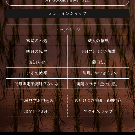
原料米の産地情報 PDF
オンラインショップ
トップページ
宮崎の米処
蔵人の情熱
明月の誕生
明月プレミアム焼酎
お知らせ
蔵日誌
いその波平
「明月」ができるまで
特別限定芋焼酎 ？ないな
焼酎の神様「金松法然」
工場見学お申込み
めいげつ応援団・名刺申込
お問い合わせ
アクセスマップ