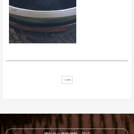
≪ prev