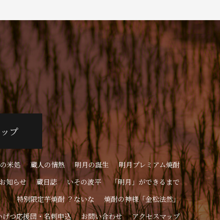
ョップ
の米処
蔵人の情熱
明月の誕生
明月プレミアム焼酎
お知らせ
蔵日誌
いその波平
「明月」ができるまで
特別限定芋焼酎 ？ないな
焼酎の神様「金松法然」
いげつ応援団・名刺申込
お問い合わせ
アクセスマップ