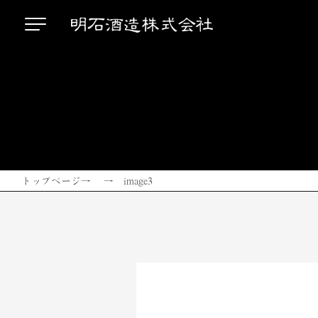
トップページ
→ → image3