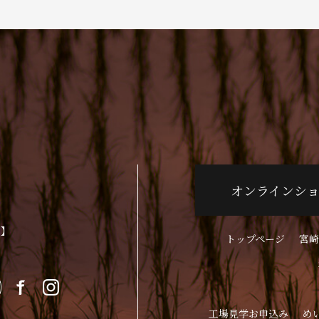
オンラインシ
p】
トップページ
宮崎
工場見学お申込み
め