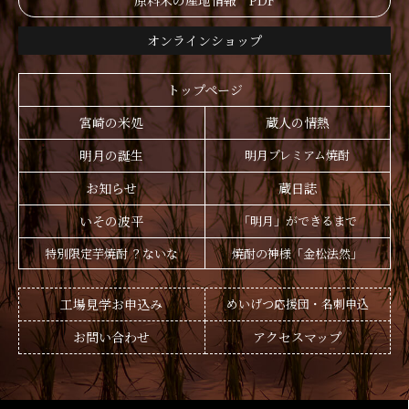
原料米の産地情報 PDF
オンラインショップ
トップページ
宮崎の米処
蔵人の情熱
明月の誕生
明月プレミアム焼酎
お知らせ
蔵日誌
いその波平
「明月」ができるまで
特別限定芋焼酎 ？ないな
焼酎の神様「金松法然」
工場見学お申込み
めいげつ応援団・名刺申込
お問い合わせ
アクセスマップ