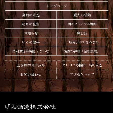
トップページ
宮崎の米処
蔵人の情熱
明月の誕生
明月プレミアム焼酎
お知らせ
蔵日誌
いその波平
「明月」ができるまで
特別限定芋焼酎 ？ないな
焼酎の神様「金松法然」
工場見学お申込み
めいげつ応援団・名刺申込
お問い合わせ
アクセスマップ