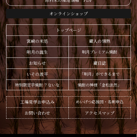
原料米の産地情報 PDF
オンラインショップ
トップページ
宮崎の米処
蔵人の情熱
明月の誕生
明月プレミアム焼酎
お知らせ
蔵日誌
いその波平
「明月」ができるまで
特別限定芋焼酎 ？ないな
焼酎の神様「金松法然」
工場見学お申込み
めいげつ応援団・名刺申込
お問い合わせ
アクセスマップ