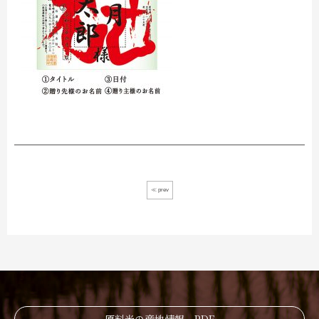
≪ prev