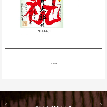
≪ prev