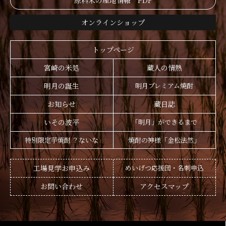
原料米の産地情報 PDF
オンラインショップ
トップページ
宮崎の米処
蔵人の情熱
明月の誕生
明月プレミアム焼酎
お知らせ
蔵日誌
いその波平
「明月」ができるまで
特別限定芋焼酎 ？ないな
焼酎の神様「金松法然」
工場見学お申込み
めいげつ応援団・名刺申込
お問い合わせ
アクセスマップ