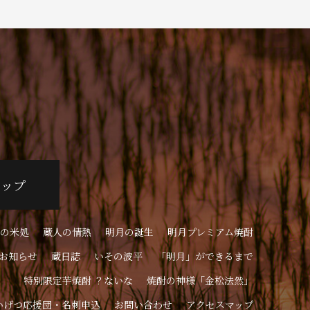
ョップ
の米処
蔵人の情熱
明月の誕生
明月プレミアム焼酎
お知らせ
蔵日誌
いその波平
「明月」ができるまで
特別限定芋焼酎 ？ないな
焼酎の神様「金松法然」
いげつ応援団・名刺申込
お問い合わせ
アクセスマップ