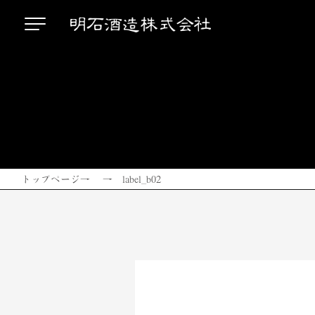
トップページ
→ → label_b02