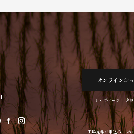
オンラインシ
p】
トップページ
宮崎
工場見学お申込み
め