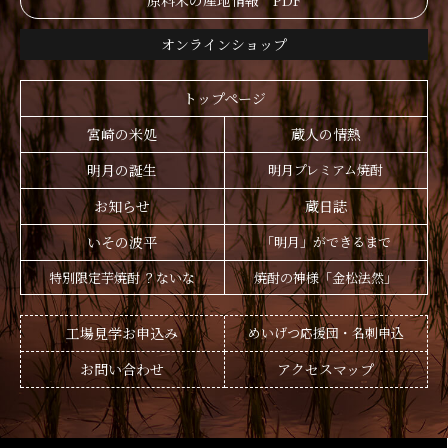
原料米の産地情報 PDF
オンラインショップ
トップページ
宮崎の米処
蔵人の情熱
明月の誕生
明月プレミアム焼酎
お知らせ
蔵日誌
いその波平
「明月」ができるまで
特別限定芋焼酎 ？ないな
焼酎の神様「金松法然」
工場見学お申込み
めいげつ応援団・名刺申込
お問い合わせ
アクセスマップ