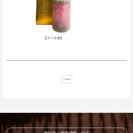
≪ prev