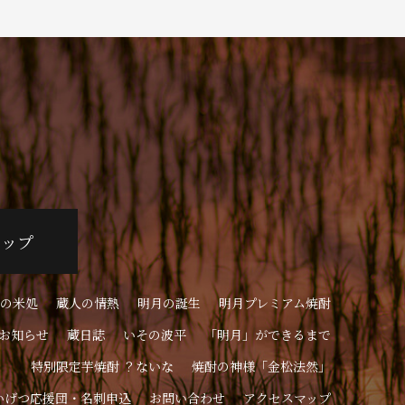
ョップ
の米処
蔵人の情熱
明月の誕生
明月プレミアム焼酎
お知らせ
蔵日誌
いその波平
「明月」ができるまで
特別限定芋焼酎 ？ないな
焼酎の神様「金松法然」
いげつ応援団・名刺申込
お問い合わせ
アクセスマップ