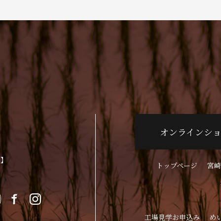
オンラインシ
p】
トップページ
宮崎
工場見学お申込み
め