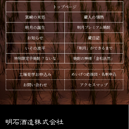
トップページ
宮崎の米処
蔵人の情熱
明月の誕生
明月プレミアム焼酎
お知らせ
蔵日誌
いその波平
「明月」ができるまで
特別限定芋焼酎 ？ないな
焼酎の神様「金松法然」
工場見学お申込み
めいげつ応援団・名刺申込
お問い合わせ
アクセスマップ