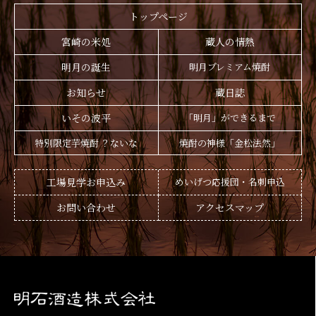
トップページ
宮崎の米処
蔵人の情熱
明月の誕生
明月プレミアム焼酎
お知らせ
蔵日誌
いその波平
「明月」ができるまで
特別限定芋焼酎 ？ないな
焼酎の神様「金松法然」
工場見学お申込み
めいげつ応援団・名刺申込
お問い合わせ
アクセスマップ