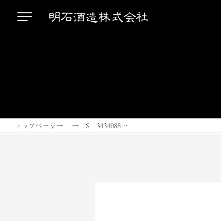
トップページ
→ → S__3434088…