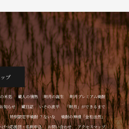
ョップ
の米処
蔵人の情熱
明月の誕生
明月プレミアム焼酎
お知らせ
蔵日誌
いその波平
「明月」ができるまで
特別限定芋焼酎 ？ないな
焼酎の神様「金松法然」
いげつ応援団・名刺申込
お問い合わせ
アクセスマップ