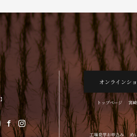
オンラインシ
p】
トップページ
宮崎
工場見学お申込み
め