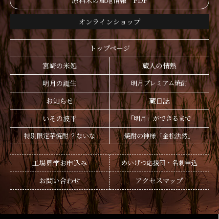
原料米の産地情報 PDF
オンラインショップ
トップページ
宮崎の米処
蔵人の情熱
明月の誕生
明月プレミアム焼酎
お知らせ
蔵日誌
いその波平
「明月」ができるまで
特別限定芋焼酎 ？ないな
焼酎の神様「金松法然」
工場見学お申込み
めいげつ応援団・名刺申込
お問い合わせ
アクセスマップ