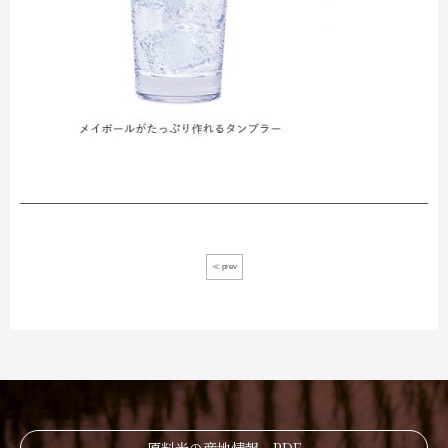
≪ prev