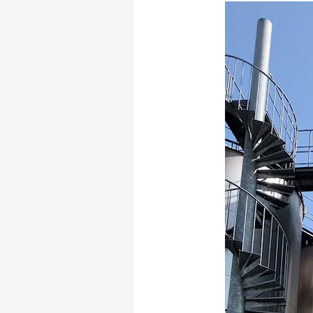
動
画
プ
レ
ー
ヤ
ー