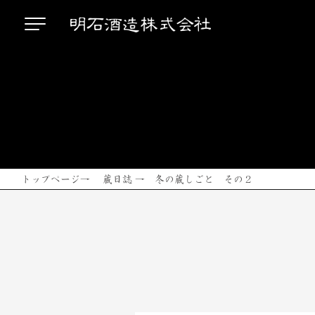
トップページ
→
蔵日誌
→ 冬の蔵しごと その２