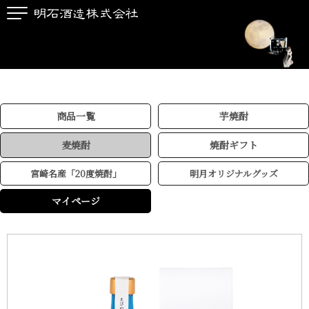
商品一覧
芋焼酎
麦焼酎
焼酎ギフト
宮崎名産「20度焼酎」
明月オリジナルグッズ
マイページ