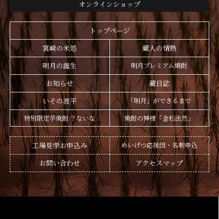
オンラインショップ
トップページ
宮崎の米処
蔵人の情熱
明月の誕生
明月プレミアム焼酎
お知らせ
蔵日誌
いその波平
「明月」ができるまで
特別限定芋焼酎 ？ないな
焼酎の神様「金松法然」
工場見学お申込み
めいげつ応援団・名刺申込
お問い合わせ
アクセスマップ