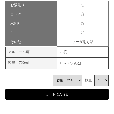
お湯割り
〇
ロック
◎
水割り
◎
生
〇
その他
ソーダ割も◎
アルコール度
25度
容量：720ml
1,870円
数量