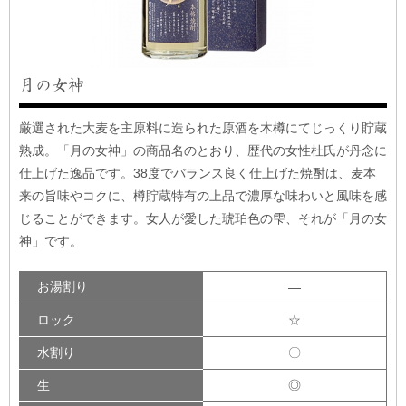
月の女神
厳選された大麦を主原料に造られた原酒を木樽にてじっくり貯蔵
熟成。「月の女神」の商品名のとおり、歴代の女性杜氏が丹念に
仕上げた逸品です。38度でバランス良く仕上げた焼酎は、麦本
来の旨味やコクに、樽貯蔵特有の上品で濃厚な味わいと風味を感
じることができます。女人が愛した琥珀色の雫、それが「月の女
神」です。
お湯割り
―
ロック
☆
水割り
〇
生
◎