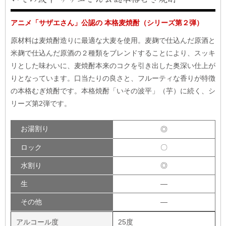
アニメ「サザエさん」公認の 本格麦焼酎（シリーズ第２弾）
原材料は麦焼酎造りに最適な大麦を使用。麦麹で仕込んだ原酒と
米麹で仕込んだ原酒の２種類をブレンドすることにより、スッキ
リとした味わいに、麦焼酎本来のコクを引き出した奥深い仕上が
りとなっています。口当たりの良さと、フルーティな香りが特徴
の本格むぎ焼酎です。本格焼酎「いその波平」（芋）に続く、シ
リーズ第2弾です。
お湯割り
◎
ロック
〇
水割り
◎
生
―
その他
―
アルコール度
25度