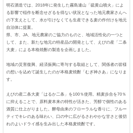
明石酒造では、2018年に発生した霧島連山「硫黄山噴火」によ
る影響で稲作を断念せざるを得ない状況となった地元農家さんへ
の下支えとして、水が引けなくても生産できる麦の作付けを地元
自治体に提案。
県、市、JA、地元農家のご協力のものと、地域活性化の一つと
して、また、新たな地元の特産品の開発として、えびの産「二条
大麦」による本格焼酎の製造を企画しました。
地域の災害復興、経済振興に寄与する取組として、関係者の皆様
の想いを込めて誕生したのが本格麦焼酎「むぎ神さあ」になりま
す。
えびの産二条大麦「はるか二条」を100％使用。精麦歩合を70％
に抑えることで、原料麦本来の特性が活きた、芳醇で個性のある
酒質に仕上がりました。酵母由来のフローラルな香りに、フルー
ティでキレのある味わい、口の中に広がるさわやかな甘さと後切
れのよいドライ感を生み出した本格麦焼酎です。