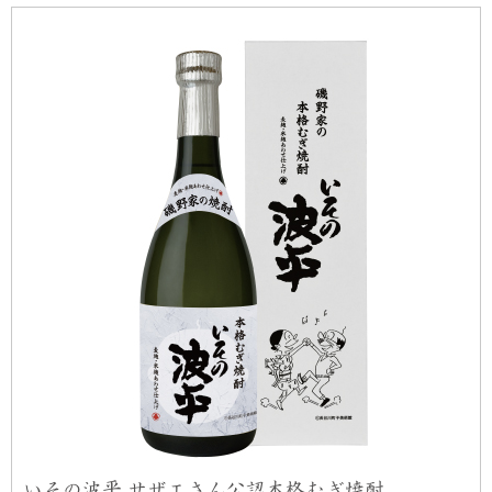
いその波平 サザエさん公認本格むぎ焼酎